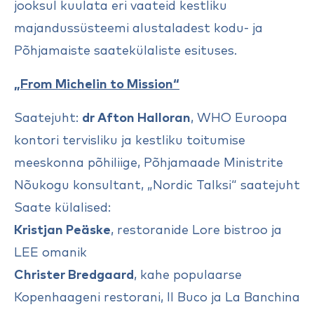
jooksul kuulata eri vaateid kestliku
majandussüsteemi alustaladest kodu- ja
Põhjamaiste saatekülaliste esituses.
„From Michelin to Mission“
Saatejuht:
dr Afton Halloran
, WHO Euroopa
kontori tervisliku ja kestliku toitumise
meeskonna põhiliige, Põhjamaade Ministrite
Nõukogu konsultant, „Nordic Talksi“ saatejuht
Saate külalised:
Kristjan Peäske
, restoranide Lore bistroo ja
LEE omanik
Christer Bredgaard
, kahe populaarse
Kopenhaageni restorani, Il Buco ja La Banchina