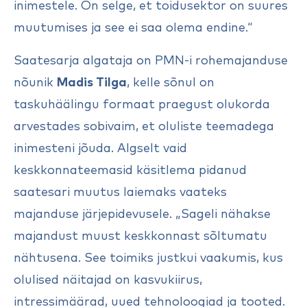
inimestele. On selge, et toidusektor on suures
muutumises ja see ei saa olema endine.“
Saatesarja algataja on PMN-i rohemajanduse
nõunik
Madis Tilga
, kelle sõnul on
taskuhäälingu formaat praegust olukorda
arvestades sobivaim, et oluliste teemadega
inimesteni jõuda. Algselt vaid
keskkonnateemasid käsitlema pidanud
saatesari muutus laiemaks vaateks
majanduse järjepidevusele. „Sageli nähakse
majandust muust keskkonnast sõltumatu
nähtusena. See toimiks justkui vaakumis, kus
olulised näitajad on kasvukiirus,
intressimäärad, uued tehnoloogiad ja tooted.