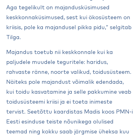
Aga tegelikult on majandusküsimused
keskkonnaküsimused, sest kui ökosüsteem on
kriisis, pole ka majandusel pikka pidu,“ selgitab
Tilga.
Majandus toetub nii keskkonnale kui ka
paljudele muudele teguritele: haridus,
rahvaste ränne, noorte valikud, toidusüsteem.
Näiteks pole majandust võimalik edendada,
kui toidu kasvatamine ja selle pakkumine veab
toidusüsteemi kriisi ja ei toeta inimeste
tervist. Seetõttu kaardistas Madis koos PMN-i
Eesti esinduse teiste nõunikega olulised
teemad ning kokku saab järgmise üheksa kuu