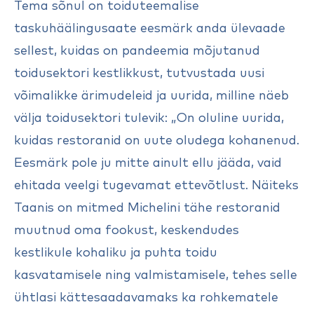
Tema sõnul on toiduteemalise
taskuhäälingusaate eesmärk anda ülevaade
sellest, kuidas on pandeemia mõjutanud
toidusektori kestlikkust, tutvustada uusi
võimalikke ärimudeleid ja uurida, milline näeb
välja toidusektori tulevik: „On oluline uurida,
kuidas restoranid on uute oludega kohanenud.
Eesmärk pole ju mitte ainult ellu jääda, vaid
ehitada veelgi tugevamat ettevõtlust. Näiteks
Taanis on mitmed Michelini tähe restoranid
muutnud oma fookust, keskendudes
kestlikule kohaliku ja puhta toidu
kasvatamisele ning valmistamisele, tehes selle
ühtlasi kättesaadavamaks ka rohkematele