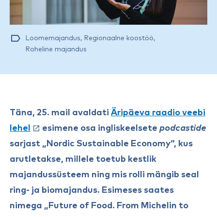
Loomemajandus
,
Regionaalne koostöö
,
Roheline majandus
Täna, 25. mail avaldati
Äripäeva raadio veebi
lehel
esimene osa ingliskeelsete
podcastide
sarjast „Nordic Sustainable Economy“, kus
arutletakse, millele toetub kestlik
majandussüsteem ning mis rolli mängib seal
ring- ja biomajandus. Esimeses saates
nimega „Future of Food. From Michelin to