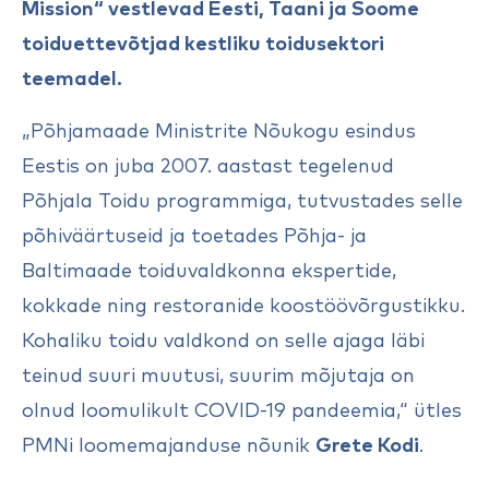
Mission“ vestlevad Eesti, Taani ja Soome
toiduettevõtjad kestliku toidusektori
teemadel.
„Põhjamaade Ministrite Nõukogu esindus
Eestis on juba 2007. aastast tegelenud
Põhjala Toidu programmiga, tutvustades selle
põhiväärtuseid ja toetades Põhja- ja
Baltimaade toiduvaldkonna ekspertide,
kokkade ning restoranide koostöövõrgustikku.
Kohaliku toidu valdkond on selle ajaga läbi
teinud suuri muutusi, suurim mõjutaja on
olnud loomulikult COVID-19 pandeemia,“ ütles
PMNi loomemajanduse nõunik
Grete Kodi
.