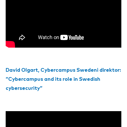
David Olgart, Cybercampus Swedeni direktor:
“Cybercampus and its role in Swedish
cybersecurity”