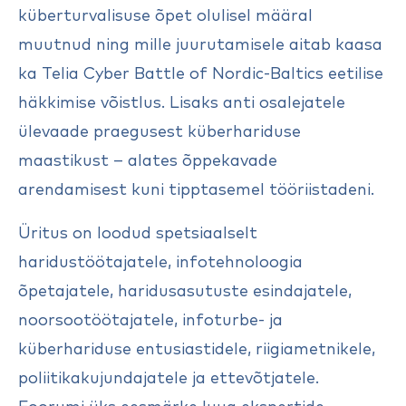
küberturvalisuse õpet olulisel määral
muutnud ning mille juurutamisele aitab kaasa
ka Telia Cyber Battle of Nordic-Baltics eetilise
häkkimise võistlus. Lisaks anti osalejatele
ülevaade praegusest küberhariduse
maastikust – alates õppekavade
arendamisest kuni tipptasemel tööriistadeni.
Üritus on loodud spetsiaalselt
haridustöötajatele, infotehnoloogia
õpetajatele, haridusasutuste esindajatele,
noorsootöötajatele, infoturbe- ja
küberhariduse entusiastidele, riigiametnikele,
poliitikakujundajatele ja ettevõtjatele.