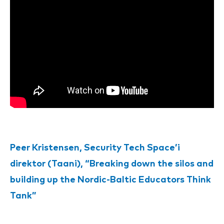
Peer Kristensen, Security Tech Space’i
direktor (Taani), “Breaking down the silos and
building up the Nordic-Baltic Educators Think
Tank”