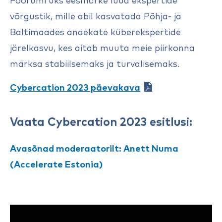
Foorumi üks eesmärke luua ekspertide
võrgustik, mille abil kasvatada Põhja- ja
Baltimaades andekate küberekspertide
järelkasvu, kes aitab muuta meie piirkonna
märksa stabiilsemaks ja turvalisemaks.
Cybercation 2023 päevakava
Vaata Cybercation 2023 esitlusi:
Avasõnad moderaatorilt: Anett Numa
(Accelerate Estonia)