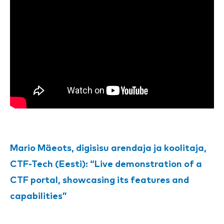
Mario Mäeots, digisisu arendaja ja koolitaja,
CTF-Tech (Eesti): “Live demonstration of a
CTF portal, showcasing its features and
capabilities”