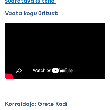
suäratavaks teha
Vaata kogu üritust:
Korraldaja: Grete Kodi