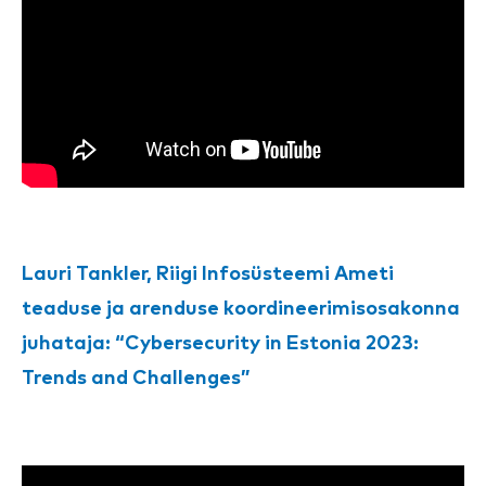
Lauri Tankler, Riigi Infosüsteemi Ameti
teaduse ja arenduse koordineerimisosakonna
juhataja: “Cybersecurity in Estonia 2023:
Trends and Challenges”