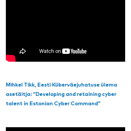
Mihkel Tikk, Eesti Küberväejuhatuse ülema
asetäitja: “Developing and retaining cyber
talent in Estonian Cyber Command”