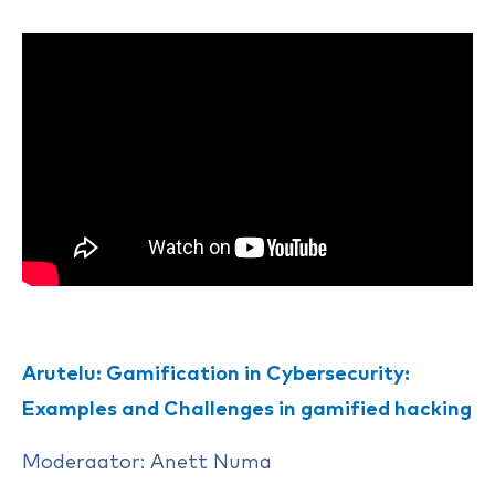
Arutelu: Gamification in Cybersecurity:
Examples and Challenges in gamified hacking
Moderaator: Anett Numa