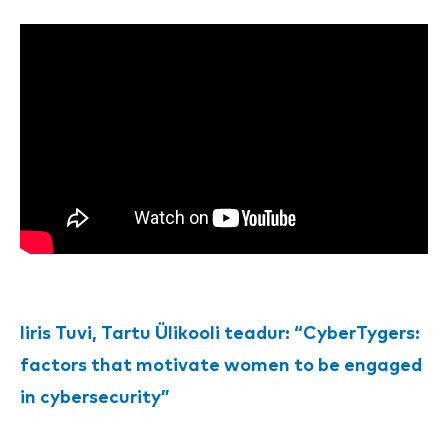
Iiris Tuvi, Tartu Ülikooli teadur: “CyberTygers:
factors that motivate women to be engaged
in cybersecurity”