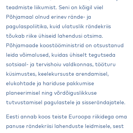
teadmiste liikumist. Seni on kõigil viiel
Põhjamaal olnud erinev rände- ja
pagulaspoliitika, kuid ulatuslik rändekriis
tõukab riike ühiseid lahendusi otsima.
Põhjamaade koostööministrid on otsustanud
leida võimalused, kuidas ühiselt tegutseda
sotsiaal- ja tervishoiu valdkonnas, tööturu
küsimustes, keelekursuste arendamisel,
elukohtade ja hariduse pakkumise
planeerimisel ning võrdõiguslikkuse
tutvustamisel pagulastele ja sisserändajatele.
Eesti annab koos teiste Euroopa riikidega oma
panuse rändekriisi lahenduste leidmisele, sest