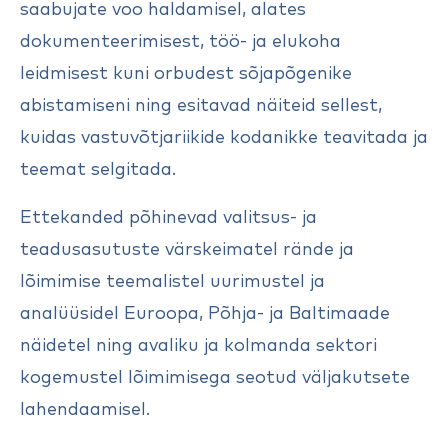
saabujate voo haldamisel, alates
dokumenteerimisest, töö- ja elukoha
leidmisest kuni orbudest sõjapõgenike
abistamiseni ning esitavad näiteid sellest,
kuidas vastuvõtjariikide kodanikke teavitada ja
teemat selgitada.
Ettekanded põhinevad valitsus- ja
teadusasutuste värskeimatel rände ja
lõimimise teemalistel uurimustel ja
analüüsidel Euroopa, Põhja- ja Baltimaade
näidetel ning avaliku ja kolmanda sektori
kogemustel lõimimisega seotud väljakutsete
lahendaamisel.