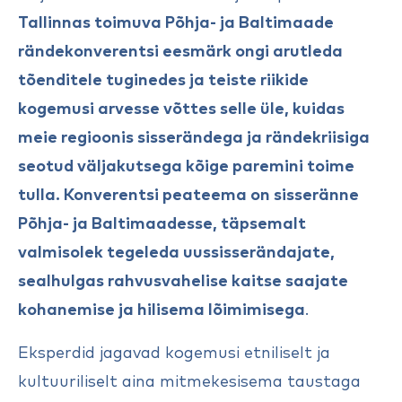
Tallinnas toimuva Põhja- ja Baltimaade
rändekonverentsi eesmärk ongi arutleda
tõenditele tuginedes ja teiste riikide
kogemusi arvesse võttes selle üle, kuidas
meie regioonis sisserändega ja rändekriisiga
seotud väljakutsega kõige paremini toime
tulla. Konverentsi peateema on sisseränne
Põhja- ja Baltimaadesse, täpsemalt
valmisolek tegeleda uussisserändajate,
sealhulgas rahvusvahelise kaitse saajate
kohanemise ja hilisema lõimimisega
.
Eksperdid jagavad kogemusi etniliselt ja
kultuuriliselt aina mitmekesisema taustaga