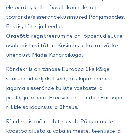
eksperdid, kelle töövaldkonnaks on
töörände/sisserändeküsimused Põhjamaades,
Eestis, Lätis ja Leedus
Osavõtt:
registreerumine on lõppenud suure
osalemishuvi tõttu. Küsimuste korral võtke
ühendust Madis Kanarbikuga.
Rändekriis on tänase Euroopa üks kõige
suuremaid väljakutseid, mis kipub inimesi
jagama sisserände tuliste vastaste ja
pooldajate leeri. Proovile on pandud Euroopa
riikide solidaarsus ja ühtsus.
Rändekriis mõjutab teravalt Põhjamaade
koostöö alustala, vaba inimeste, teenuste ja