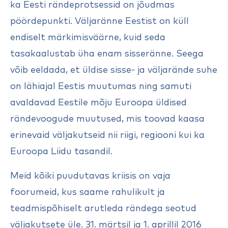
ka Eesti rändeprotsessid on jõudmas
pöördepunkti. Väljaränne Eestist on küll
endiselt märkimisväärne, kuid seda
tasakaalustab üha enam sisseränne. Seega
võib eeldada, et üldise sisse- ja väljarände suhe
on lähiajal Eestis muutumas ning samuti
avaldavad Eestile mõju Euroopa üldised
rändevoogude muutused, mis toovad kaasa
erinevaid väljakutseid nii riigi, regiooni kui ka
Euroopa Liidu tasandil.
Meid kõiki puudutavas kriisis on vaja
foorumeid, kus saame rahulikult ja
teadmispõhiselt arutleda rändega seotud
väljakutsete üle. 31. märtsil ja 1. aprillil 2016