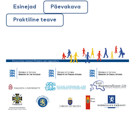
Esinejad
Päevakava
Praktiline teave