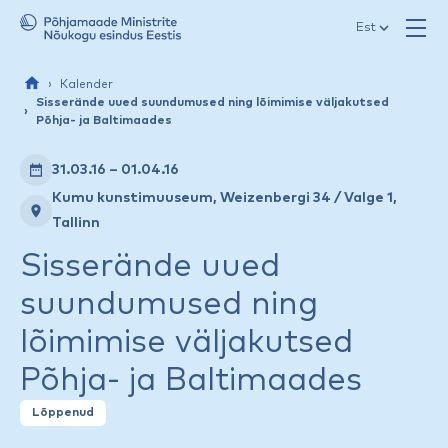
Jäta menüü vahele
Est
Kalender
Sisserände uued suundumused ning lõimimise väljakutsed
Põhja- ja Baltimaades
31.03.16 – 01.04.16
Kumu kunstimuuseum, Weizenbergi 34 / Valge 1,
Tallinn
Sisserände uued
suundumused ning
lõimimise väljakutsed
Põhja- ja Baltimaades
Lõppenud